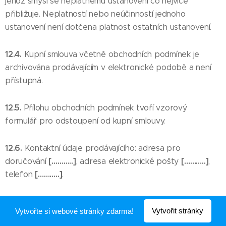
jehož smysl se neplatnému ustanovení co nejvíce
přibližuje. Neplatností nebo neúčinností jednoho
ustanovení není dotčena platnost ostatních ustanovení.
12.4.
Kupní smlouva včetně obchodních podmínek je
archivována prodávajícím v elektronické podobě a není
přístupná.
12.5.
Přílohu obchodních podmínek tvoří vzorový
formulář pro odstoupení od kupní smlouvy.
12.6.
Kontaktní údaje prodávajícího: adresa pro
[………..]
[………..]
doručování
, adresa elektronické pošty
,
[………..]
telefon
.
[………..]
[………..]
V
dne
Vytvořit stránky
Vytvořte si webové stránky zdarma!