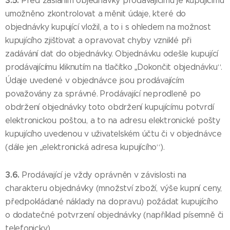
3.5.
Před zasláním objednávky prodávajícímu je kupujícímu
umožněno zkontrolovat a měnit údaje, které do
objednávky kupující vložil, a to i s ohledem na možnost
kupujícího zjišťovat a opravovat chyby vzniklé při
zadávání dat do objednávky. Objednávku odešle kupující
prodávajícímu kliknutím na tlačítko „Dokončit objednávku“.
Údaje uvedené v objednávce jsou prodávajícím
považovány za správné. Prodávající neprodleně po
obdržení objednávky toto obdržení kupujícímu potvrdí
elektronickou poštou, a to na adresu elektronické pošty
kupujícího uvedenou v uživatelském účtu či v objednávce
(dále jen „elektronická adresa kupujícího“).
3.6.
Prodávající je vždy oprávněn v závislosti na
charakteru objednávky (množství zboží, výše kupní ceny,
předpokládané náklady na dopravu) požádat kupujícího
o dodatečné potvrzení objednávky (například písemně či
telefonicky).