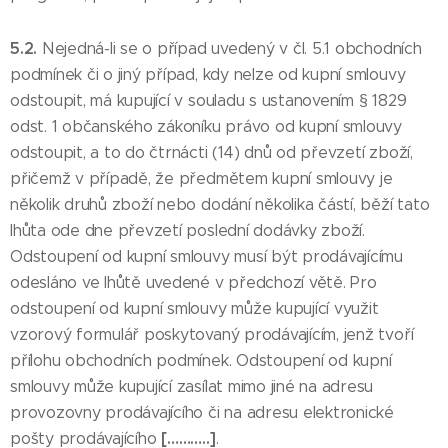
5.2.
Nejedná-li se o případ uvedený v čl. 5.1 obchodních
podmínek či o jiný případ, kdy nelze od kupní smlouvy
odstoupit, má kupující v souladu s ustanovením § 1829
odst. 1 občanského zákoníku právo od kupní smlouvy
odstoupit, a to do čtrnácti (14) dnů od převzetí zboží,
přičemž v případě, že předmětem kupní smlouvy je
několik druhů zboží nebo dodání několika částí, běží tato
lhůta ode dne převzetí poslední dodávky zboží.
Odstoupení od kupní smlouvy musí být prodávajícímu
odesláno ve lhůtě uvedené v předchozí větě. Pro
odstoupení od kupní smlouvy může kupující využit
vzorový formulář poskytovaný prodávajícím, jenž tvoří
přílohu obchodních podmínek. Odstoupení od kupní
smlouvy může kupující zasílat mimo jiné na adresu
provozovny prodávajícího či na adresu elektronické
[………..]
pošty prodávajícího
.