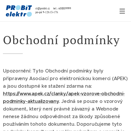
ct@probit.cz tel.: 608809999
po-pá 9-12h 13-17h
Obchodní podmínky
Upozornění: Tyto Obchodní podmínky byly
připraveny Asociací pro elektronickou komerci (APEK)
a jsou dostupné ke stažení zdarma na:
https://www.apek.cz/clanky/apek-vzorove-obchodni-
podminky-aktualizovany
. Jedná se pouze o vzorový
dokument, který není právně závazný a Webnode
nenese žádnou odpovědnost za škody způsobené
používáním tohoto dokumentu. Doporučujeme tyto