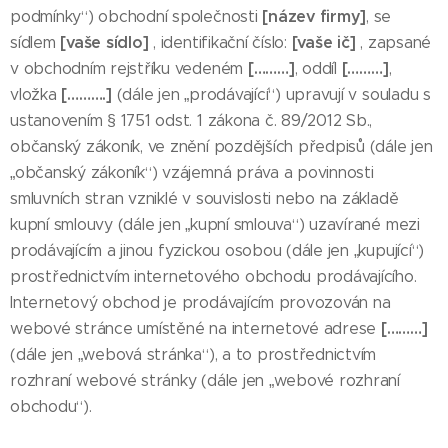
[název firmy]
podmínky“) obchodní společnosti
, se
[vaše sídlo]
[vaše ič]
sídlem
, identifikační číslo:
, zapsané
[………]
[………]
v obchodním rejstříku vedeném
, oddíl
,
[……….]
vložka
(dále jen „prodávající“) upravují v souladu s
ustanovením § 1751 odst. 1 zákona č. 89/2012 Sb.,
občanský zákoník, ve znění pozdějších předpisů (dále jen
„občanský zákoník“) vzájemná práva a povinnosti
smluvních stran vzniklé v souvislosti nebo na základě
kupní smlouvy (dále jen „kupní smlouva“) uzavírané mezi
prodávajícím a jinou fyzickou osobou (dále jen „kupující“)
prostřednictvím internetového obchodu prodávajícího.
Internetový obchod je prodávajícím provozován na
[………]
webové stránce umístěné na internetové adrese
(dále jen „webová stránka“), a to prostřednictvím
rozhraní webové stránky (dále jen „webové rozhraní
obchodu“).