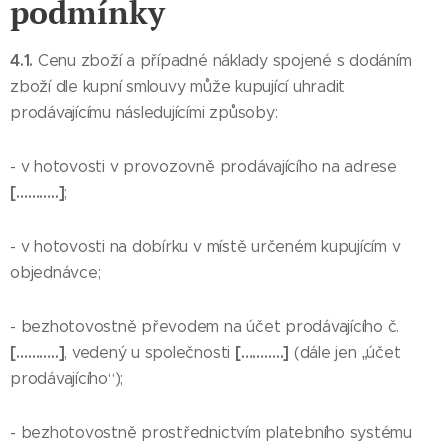
podmínky
4.1.
Cenu zboží a případné náklady spojené s dodáním
zboží dle kupní smlouvy může kupující uhradit
prodávajícímu následujícími způsoby:
- v hotovosti v provozovně prodávajícího na adrese
[………..]
;
- v hotovosti na dobírku v místě určeném kupujícím v
objednávce;
- bezhotovostně převodem na účet prodávajícího č.
[………..]
[………..]
, vedený u společnosti
(dále jen „účet
prodávajícího“);
- bezhotovostně prostřednictvím platebního systému