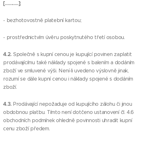
[………..]
;
- bezhotovostně platební kartou;
- prostřednictvím úvěru poskytnutého třetí osobou.
4.2.
Společně s kupní cenou je kupující povinen zaplatit
prodávajícímu také náklady spojené s balením a dodáním
zboží ve smluvené výši. Není-li uvedeno výslovně jinak,
rozumí se dále kupní cenou i náklady spojené s dodáním
zboží.
4.3.
Prodávající nepožaduje od kupujícího zálohu či jinou
obdobnou platbu. Tímto není dotčeno ustanovení čl. 4.6
obchodních podmínek ohledně povinnosti uhradit kupní
cenu zboží předem.