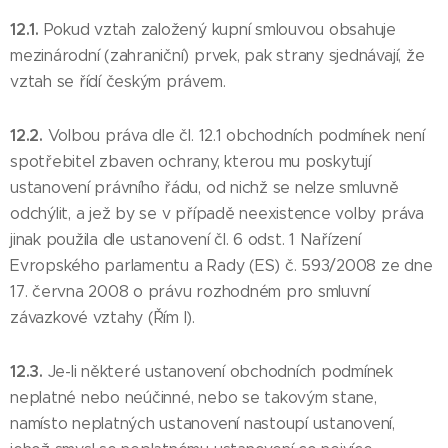
12.1.
Pokud vztah založený kupní smlouvou obsahuje
mezinárodní (zahraniční) prvek, pak strany sjednávají, že
vztah se řídí českým právem.
12.2.
Volbou práva dle čl. 12.1 obchodních podmínek není
spotřebitel zbaven ochrany, kterou mu poskytují
ustanovení právního řádu, od nichž se nelze smluvně
odchýlit, a jež by se v případě neexistence volby práva
jinak použila dle ustanovení čl. 6 odst. 1 Nařízení
Evropského parlamentu a Rady (ES) č. 593/2008 ze dne
17. června 2008 o právu rozhodném pro smluvní
závazkové vztahy (Řím I).
12.3.
Je-li některé ustanovení obchodních podmínek
neplatné nebo neúčinné, nebo se takovým stane,
namísto neplatných ustanovení nastoupí ustanovení,