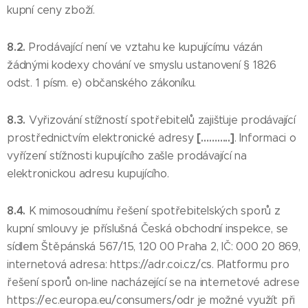
kupní ceny zboží.
8.2.
Prodávající není ve vztahu ke kupujícímu vázán
žádnými kodexy chování ve smyslu ustanovení § 1826
odst. 1 písm. e) občanského zákoníku.
8.3.
Vyřizování stížností spotřebitelů zajišťuje prodávající
[………..]
prostřednictvím elektronické adresy
. Informaci o
vyřízení stížnosti kupujícího zašle prodávající na
elektronickou adresu kupujícího.
8.4.
K mimosoudnímu řešení spotřebitelských sporů z
kupní smlouvy je příslušná Česká obchodní inspekce, se
sídlem Štěpánská 567/15, 120 00 Praha 2, IČ: 000 20 869,
internetová adresa: https://adr.coi.cz/cs. Platformu pro
řešení sporů on-line nacházející se na internetové adrese
https://ec.europa.eu/consumers/odr je možné využít při