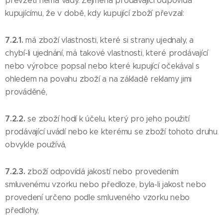
převzetí nemá vady. Zejména prodávající odpovídá
kupujícímu, že v době, kdy kupující zboží převzal:
7.2.1.
má zboží vlastnosti, které si strany ujednaly, a
chybí-li ujednání, má takové vlastnosti, které prodávající
nebo výrobce popsal nebo které kupující očekával s
ohledem na povahu zboží a na základě reklamy jimi
prováděné,
7.2.2.
se zboží hodí k účelu, který pro jeho použití
prodávající uvádí nebo ke kterému se zboží tohoto druhu
obvykle používá,
7.2.3.
zboží odpovídá jakostí nebo provedením
smluvenému vzorku nebo předloze, byla-li jakost nebo
provedení určeno podle smluveného vzorku nebo
předlohy,