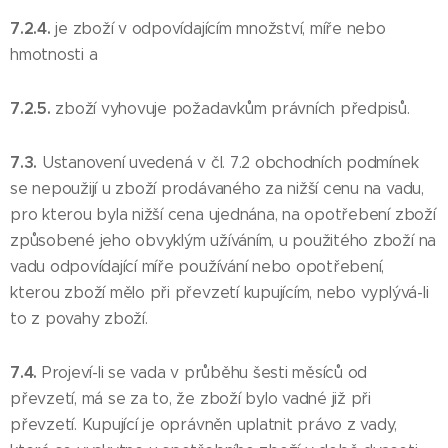
7.2.4.
je zboží v odpovídajícím množství, míře nebo
hmotnosti a
7.2.5.
zboží vyhovuje požadavkům právních předpisů.
7.3.
Ustanovení uvedená v čl. 7.2 obchodních podmínek
se nepoužijí u zboží prodávaného za nižší cenu na vadu,
pro kterou byla nižší cena ujednána, na opotřebení zboží
způsobené jeho obvyklým užíváním, u použitého zboží na
vadu odpovídající míře používání nebo opotřebení,
kterou zboží mělo při převzetí kupujícím, nebo vyplývá-li
to z povahy zboží.
7.4.
Projeví-li se vada v průběhu šesti měsíců od
převzetí, má se za to, že zboží bylo vadné již při
převzetí. Kupující je oprávněn uplatnit právo z vady,