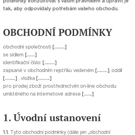
podmínky konzultovat s vaším právníkem a upravit je
tak, aby odpovídaly potřebám vašeho obchodu.
OBCHODNÍ PODMÍNKY
[………]
obchodní společnosti
[…….]
se sídlem
[………]
identifikační číslo:
[………]
zapsané v obchodním rejstříku vedeném
, oddíl
[………]
[……….]
, vložka
pro prodej zboží prostřednictvím on-line obchodu
[…….]
umístěného na internetové adrese
1. Úvodní ustanovení
1.1.
Tyto obchodní podmínky (dále jen „obchodní