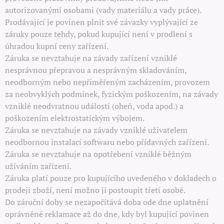
autorizovanými osobami (vady materiálu a vady práce).
Prodávající je povinen plnit své závazky vyplývající ze
záruky pouze tehdy, pokud kupující není v prodlení s
úhradou kupní ceny zařízení.
Záruka se nevztahuje na závady zařízení vzniklé
nesprávnou přepravou a nesprávným skladováním,
neodborným nebo nepřiměřeným zacházením, provozem
za neobvyklých podmínek, fyzickým poškozením, na závady
vzniklé neodvratnou událostí (oheň, voda apod.) a
poškozením elektrostatickým výbojem.
Záruka se nevztahuje na závady vzniklé uživatelem
neodbornou instalací softwaru nebo přídavných zařízení.
Záruka se nevztahuje na opotřebení vzniklé běžným
užíváním zařízení.
Záruka platí pouze pro kupujícího uvedeného v dokladech o
prodeji zboží, není možno ji postoupit třetí osobě.
Do záruční doby se nezapočítává doba ode dne uplatnění
oprávněné reklamace až do dne, kdy byl kupující povinen