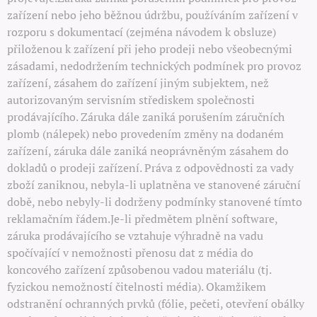
zařízení nebo jeho běžnou údržbu, používáním zařízení v
rozporu s dokumentací (zejména návodem k obsluze)
přiloženou k zařízení při jeho prodeji nebo všeobecnými
zásadami, nedodržením technických podmínek pro provoz
zařízení, zásahem do zařízení jiným subjektem, než
autorizovaným servisním střediskem společnosti
prodávajícího. Záruka dále zaniká porušením záručních
plomb (nálepek) nebo provedením změny na dodaném
zařízení, záruka dále zaniká neoprávněným zásahem do
dokladů o prodeji zařízení. Práva z odpovědnosti za vady
zboží zaniknou, nebyla-li uplatněna ve stanovené záruční
době, nebo nebyly-li dodrženy podmínky stanovené tímto
reklamačním řádem.Je-li předmětem plnění software,
záruka prodávajícího se vztahuje výhradně na vadu
spočívající v nemožnosti přenosu dat z média do
koncového zařízení způsobenou vadou materiálu (tj.
fyzickou nemožností čitelnosti média). Okamžikem
odstranění ochranných prvků (fólie, pečeti, otevření obálky