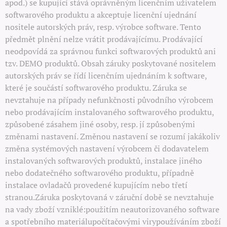
apod.) se kupující stává oprávněným licenčním uživatelem
softwarového produktu a akceptuje licenční ujednání
nositele autorských práv, resp. výrobce software. Tento
předmět plnění nelze vrátit prodávajícímu. Prodávající
neodpovídá za správnou funkci softwarových produktů ani
tzv. DEMO produktů. Obsah záruky poskytované nositelem
autorských práv se řídí licenčním ujednáním k software,
které je součástí softwarového produktu. Záruka se
nevztahuje na případy nefunkčnosti původního výrobcem
nebo prodávajícím instalovaného softwarového produktu,
způsobené zásahem jiné osoby, resp. jí způsobenými
změnami nastavení. Změnou nastavení se rozumí jakákoliv
změna systémových nastavení výrobcem či dodavatelem
instalovaných softwarových produktů, instalace jiného
nebo dodatečného softwarového produktu, případně
instalace ovladačů provedené kupujícím nebo třetí
stranou.Záruka poskytovaná v záruční době se nevztahuje
na vady zboží vzniklé:použitím neautorizovaného software
a spotřebního materiálupočítačovými virypoužíváním zboží