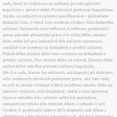
vady, které se vyskytnou na zařízení po jeho převzetí
kupujícím v záruční době. Prodávající poskytuje kupujícímu
záruku na jednotlivá zařízení specifikovaná v příslušném
dodacím listu, v němž jsou uvedena výrobní čísla dodaného
zařízení. Zařízením není software, k softwaru prodávající
pouze převádí uživatelská práva (viz níže).Délka záruční
doby může být pro jednotlivé díly zařízení stanovena
rozdílně a je uvedena na dokladech o prodeji zařízení.
Pokud délka záruční doby není uvedena na dokladech o
prodeji zařízení, činí záruční doba 24 měsíců. Záruční doba
začíná běžet ode dne převzetí zařízení kupujícím.
Jde-li o vadu, kterou lze odstranit, má kupující při dodržení
níže uvedených záručních podmínek právo, aby tato vada,
na niž se záruka vztahuje a která se během záruční doby na
zařízení vyskytne, byla bezplatně, řádně a včas opravena.
Oprava vadného dílu zařízení může být provedena
nahrazením tohoto dílu stejným dílem a nebude-li mít
výrobce či prodávající takový díl k dispozici, pak dílem s
obdobnými nebo lepšími parametry tak, aby byla obnovena