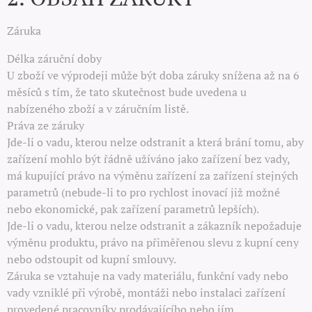
Záruka
Délka záruční doby
U zboží ve výprodeji může být doba záruky snížena až na 6
měsíců s tím, že tato skutečnost bude uvedena u
nabízeného zboží a v záručním listě.
Práva ze záruky
Jde-li o vadu, kterou nelze odstranit a která brání tomu, aby
zařízení mohlo být řádně užíváno jako zařízení bez vady,
má kupující právo na výměnu zařízení za zařízení stejných
parametrů (nebude-li to pro rychlost inovací již možné
nebo ekonomické, pak zařízení parametrů lepších).
Jde-li o vadu, kterou nelze odstranit a zákazník nepožaduje
výměnu produktu, právo na přiměřenou slevu z kupní ceny
nebo odstoupit od kupní smlouvy.
Záruka se vztahuje na vady materiálu, funkční vady nebo
vady vzniklé při výrobě, montáži nebo instalaci zařízení
provedené pracovníky prodávajícího nebo jím