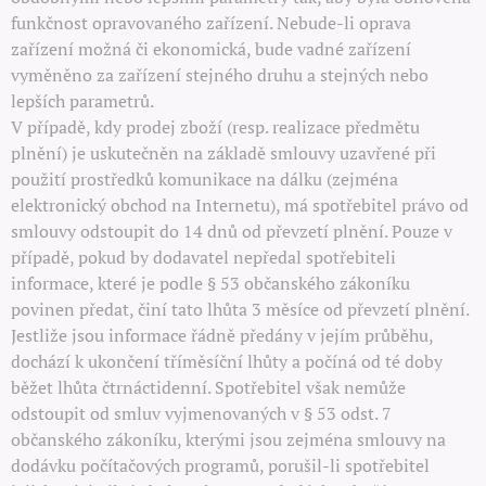
funkčnost opravovaného zařízení. Nebude-li oprava
zařízení možná či ekonomická, bude vadné zařízení
vyměněno za zařízení stejného druhu a stejných nebo
lepších parametrů.
V případě, kdy prodej zboží (resp. realizace předmětu
plnění) je uskutečněn na základě smlouvy uzavřené při
použití prostředků komunikace na dálku (zejména
elektronický obchod na Internetu), má spotřebitel právo od
smlouvy odstoupit do 14 dnů od převzetí plnění. Pouze v
případě, pokud by dodavatel nepředal spotřebiteli
informace, které je podle § 53 občanského zákoníku
povinen předat, činí tato lhůta 3 měsíce od převzetí plnění.
Jestliže jsou informace řádně předány v jejím průběhu,
dochází k ukončení tříměsíční lhůty a počíná od té doby
běžet lhůta čtrnáctidenní. Spotřebitel však nemůže
odstoupit od smluv vyjmenovaných v § 53 odst. 7
občanského zákoníku, kterými jsou zejména smlouvy na
dodávku počítačových programů, porušil-li spotřebitel