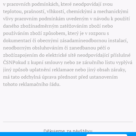
v pracovních podmínkách, které neodpovídají svou
teplotou, prašností, vlhkostí, chemickými a mechanickými
vlivy pracovním podmínkám uvedeným v návodu k použití
daného zbožínadměrným zatěžováním zboží nebo
používáním zboží způsobem, který je v rozporu s
dokumentací či obecnými zásadamineodbornou instalací,
neodborným obsluhováním či zanedbanou péčí o
zbožízapojením do elektrické sítě neodpovídající příslušné
ČSNPokud z kupní smlouvy nebo ze záručního listu vyplývá
jiný způsob uplatnění reklamace nebo jiný obsah záruky,
má tato odchylná úprava přednost před ustanovením
tohoto reklamačního řádu.
Děkujeme za návštěvu