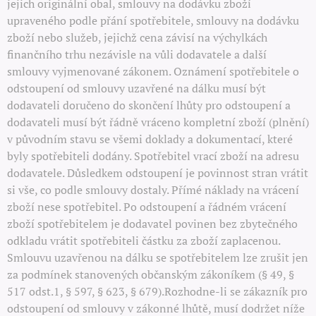
jejich originální obal, smlouvy na dodávku zboží
upraveného podle přání spotřebitele, smlouvy na dodávku
zboží nebo služeb, jejichž cena závisí na výchylkách
finančního trhu nezávisle na vůli dodavatele a další
smlouvy vyjmenované zákonem. Oznámení spotřebitele o
odstoupení od smlouvy uzavřené na dálku musí být
dodavateli doručeno do skončení lhůty pro odstoupení a
dodavateli musí být řádně vráceno kompletní zboží (plnění)
v původním stavu se všemi doklady a dokumentací, které
byly spotřebiteli dodány. Spotřebitel vrací zboží na adresu
dodavatele. Důsledkem odstoupení je povinnost stran vrátit
si vše, co podle smlouvy dostaly. Přímé náklady na vrácení
zboží nese spotřebitel. Po odstoupení a řádném vrácení
zboží spotřebitelem je dodavatel povinen bez zbytečného
odkladu vrátit spotřebiteli částku za zboží zaplacenou.
Smlouvu uzavřenou na dálku se spotřebitelem lze zrušit jen
za podmínek stanovených občanským zákoníkem (§ 49, §
517 odst.1, § 597, § 623, § 679).Rozhodne-li se zákazník pro
odstoupení od smlouvy v zákonné lhůtě, musí dodržet níže