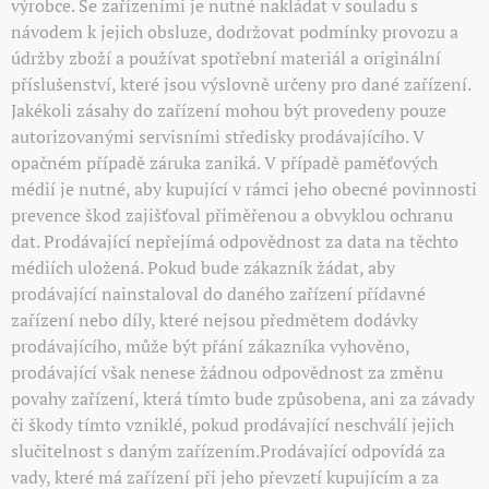
výrobce. Se zařízeními je nutné nakládat v souladu s
návodem k jejich obsluze, dodržovat podmínky provozu a
údržby zboží a používat spotřební materiál a originální
příslušenství, které jsou výslovně určeny pro dané zařízení.
Jakékoli zásahy do zařízení mohou být provedeny pouze
autorizovanými servisními středisky prodávajícího. V
opačném případě záruka zaniká. V případě paměťových
médií je nutné, aby kupující v rámci jeho obecné povinnosti
prevence škod zajišťoval přiměřenou a obvyklou ochranu
dat. Prodávající nepřejímá odpovědnost za data na těchto
médiích uložená. Pokud bude zákazník žádat, aby
prodávající nainstaloval do daného zařízení přídavné
zařízení nebo díly, které nejsou předmětem dodávky
prodávajícího, může být přání zákazníka vyhověno,
prodávající však nenese žádnou odpovědnost za změnu
povahy zařízení, která tímto bude způsobena, ani za závady
či škody tímto vzniklé, pokud prodávající neschválí jejich
slučitelnost s daným zařízením.Prodávající odpovídá za
vady, které má zařízení při jeho převzetí kupujícím a za