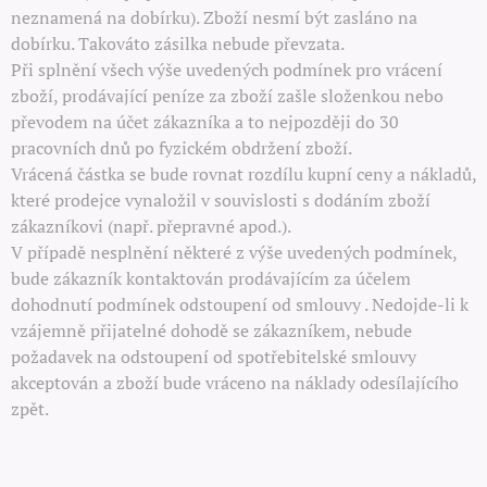
neznamená na dobírku). Zboží nesmí být zasláno na
dobírku. Takováto zásilka nebude převzata.
Při splnění všech výše uvedených podmínek pro vrácení
zboží, prodávající peníze za zboží zašle složenkou nebo
převodem na účet zákazníka a to nejpozději do 30
pracovních dnů po fyzickém obdržení zboží.
Vrácená částka se bude rovnat rozdílu kupní ceny a nákladů,
které prodejce vynaložil v souvislosti s dodáním zboží
zákazníkovi (např. přepravné apod.).
V případě nesplnění některé z výše uvedených podmínek,
bude zákazník kontaktován prodávajícím za účelem
dohodnutí podmínek odstoupení od smlouvy . Nedojde-li k
vzájemně přijatelné dohodě se zákazníkem, nebude
požadavek na odstoupení od spotřebitelské smlouvy
akceptován a zboží bude vráceno na náklady odesílajícího
zpět.