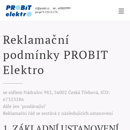
ct@probit.cz tel.: 608809999
po-pá 9-12h 13-17h
Reklamační
podmínky PROBIT
Elektro
se sídlem Nádražní 982, 56002 Česká Třebová, IČO:
67323286
dále jen "prodávající"
Reklamační řád se sestává z následujících ustanovení
1. ZÁKLADNÍ USTANOVENÍ