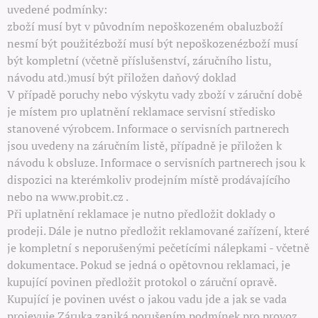
uvedené podmínky:
zboží musí byt v původním nepoškozeném obaluzboží
nesmí být použitézboží musí být nepoškozenézboží musí
být kompletní (včetně příslušenství, záručního listu,
návodu atd.)musí být přiložen daňový doklad
V případě poruchy nebo výskytu vady zboží v záruční době
je místem pro uplatnění reklamace servisní středisko
stanovené výrobcem. Informace o servisních partnerech
jsou uvedeny na záručním listě, případně je přiložen k
návodu k obsluze. Informace o servisních partnerech jsou k
dispozici na kterémkoliv prodejním místě prodávajícího
nebo na www.probit.cz .
Při uplatnění reklamace je nutno předložit doklady o
prodeji. Dále je nutno předložit reklamované zařízení, které
je kompletní s neporušenými pečetícími nálepkami - včetně
dokumentace. Pokud se jedná o opětovnou reklamaci, je
kupující povinen předložit protokol o záruční opravě.
Kupující je povinen uvést o jakou vadu jde a jak se vada
projevuje.Záruka zaniká porušením podmínek pro provoz